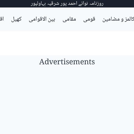
روزنامہ نوائے احمد پور شرقیہ بہاولپور
المز و مضامین
قومی
مقامی
بین الاقوامی
کھیل
اق
Advertisements