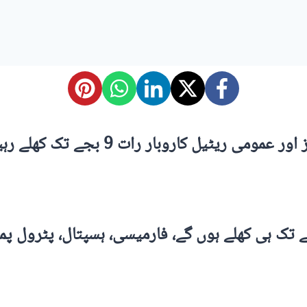
نئے اوقات کے مطابق دکانیں، بازار، شاپ
ہالز اور تقریبات کے مقامات رات 10 بجے تک ہی کھلے ہوں گے، فارمیسی، 