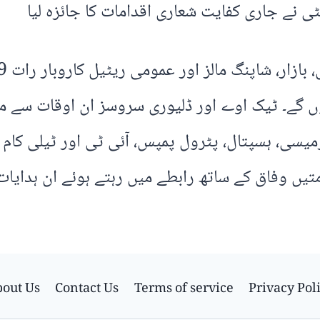
ی نے جاری کفایت شعاری اقدامات کا جائزہ لیا
 رات 11 بجے تک کھلے ہوں گے۔ ٹیک اوے اور ڈلیوری سروسز ان او
وں گے، فارمیسی، ہسپتال، پٹرول پمپس، آئی ٹی اور ٹیلی
 وفاق کے ساتھ رابطے میں رہتے ہوئے ان ہدایات پر
out Us
Contact Us
Terms of service
Privacy Pol