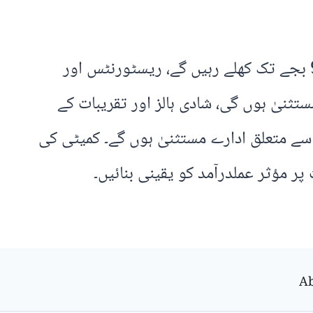
اجلاس کے مطابق نئے اوقات کے مطابق دکانیں، بازار، شاپنگ مالز اور عمومی ریٹیل کاروبار رات 9 بجے تک کھلے رہیں گے، ریسٹورنٹس اور
قات سے مستثنیٰ ہوں گی، شادی ہالز اور تقریبات کے
 کام سے متعلق ادارے مستثنیٰ ہوں گے۔ کمیٹی کی
 مؤثر عملدرآمد کو یقینی بنائیں۔
Ab