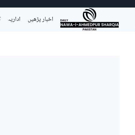
Ski
اخبار پڑھیں
اداریہ
ک
t
conten