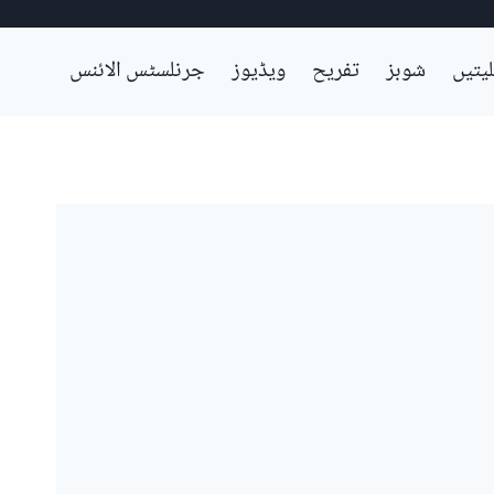
لیتیں
شوبز
تفریح
ویڈیوز
جرنلسٹس الائنس