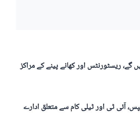
نگ مالز اور عمومی ریٹیل کاروبار رات 9 بجے تک کھلے رہیں گے، ریسٹورنٹس اور کھانے پینے کے مراکز
ہسپتال، پٹرول پمپس، آئی ٹی اور ٹیلی کام سے متعلق ادارے