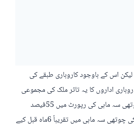
ے لیکن اس کے باوجود کاروباری طبقے کی
وباری اداروں کا یہ تاثر ملک کی مجموعی
سیاسی صورتحال کی عکاسی کرتاہے۔ گیلپ پاکستان کی بزنس کانفیڈنس انڈیکس 2024کی چوتھی سہ ماہی کی رپورٹ میں 55فیصد
کاروباری اداروں کے مطابق ان کے کاروبار اس وقت اچھے یا بہت اچھے چل رہے ہیں۔ سال 2024 کی چوتھی سہ ماہی میں تقریباً 6ماہ قبل کیے