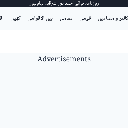
روزنامہ نوائے احمد پور شرقیہ بہاولپور
المز و مضامین
قومی
مقامی
بین الاقوامی
کھیل
اق
Advertisements