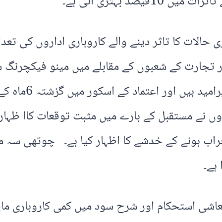
صد بہتری آئی ہے۔
جارت کے شعبوں کے مقابلے میں مینو فیکچرنگ سیک
راب ہونے کے خدشے کا اظہار کیا ہے۔ چوتھی سہ م
اشی استحکام اور شرح سود میں کمی کاروباری مای