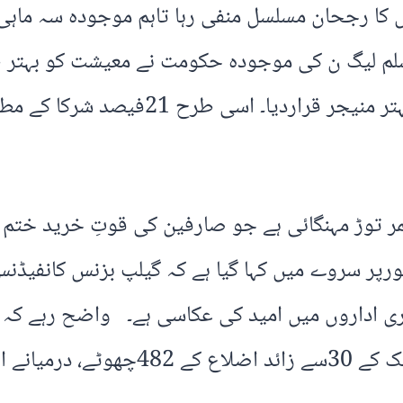
سابق وزیرِاعظم عمران خان کی حکومت کو 
ایڈیشن ہے جس کا انعقاد گیلپ پاکستان 