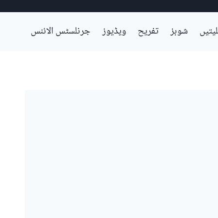
لیتیں
شوبز
تفریح
ویڈیوز
جرنلسٹس الائنس