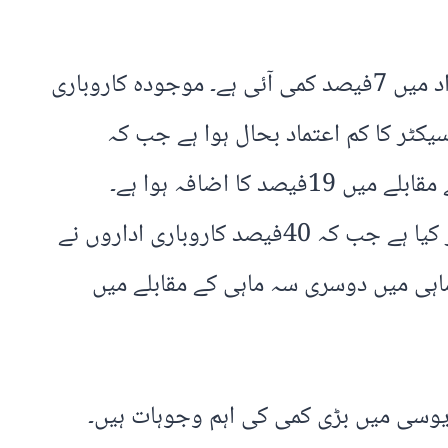
سروے رپورٹ کے مطابق خراب ترین کاروباری حالات کا تاثر دینے والے کاروباری اداروں کی تعداد میں 7فیصد کمی آئی ہے۔ موجودہ کاروباری
ٹر کا کم اعتماد بحال ہوا ہے جب کہ
مستقبل کے بارے میں کاروباری ادارے زیادہ پُرامید ہیں اور اعتماد کے اسکور میں گزشتہ 6ماہ کے مقابلے میں 19فیصد کا اضافہ ہوا ہے۔
چوتھی سہ ماہی میں 60فیصد کاروباری اداروں نے مستقبل کے بارے میں مثبت توقعات کاا ظہار کیا ہے جب کہ 40فیصد کاروباری اداروں نے
اہی میں دوسری سہ ماہی کے مقابلے میں
وسی میں بڑی کمی کی اہم وجوہات ہیں۔