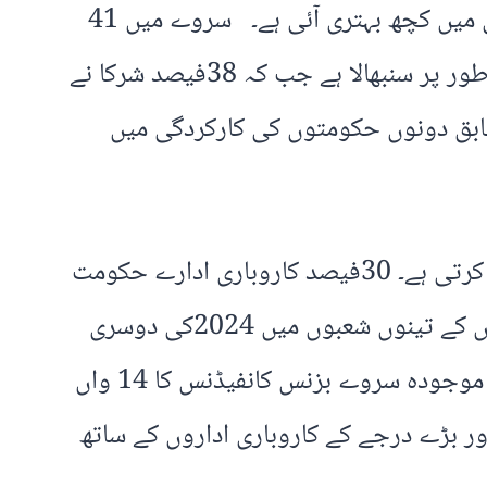
گیلپ رپورٹ کے مطابق گزشتہ چند سہ ماہیوں کا رجحان مسلسل منفی رہا تاہم موجودہ سہ ماہی میں کچھ بہتری آئی ہے۔ سروے میں 41
فیصد کاروباری اداروں کے مطابق پاکستان مسلم لیگ ن کی موجودہ حکومت نے معیشت کو بہتر طور پر سنبھالا ہے جب کہ 38فیصد شرکا نے
بہتر منیجر قراردیا۔ اسی طرح 21فیصد شرکا کے مطابق دونوں حکومتوں کی کارکردگی میں
سروے شرکا کے مطابق سب سے اہم مسئلہ کمر توڑ مہنگائی ہے جو صارفین کی قوتِ خرید ختم کرتی ہے۔ 30فیصد کاروباری ادارے حکومت
سے اس مسئلے کا حل چاہتے ہیں۔ مجموعی طورپر سروے میں کہا گیا ہے کہ گیلپ بزنس کانفیڈنس کے تینوں شعبوں میں 2024کی دوسری
سہ ماہی میں بہتری دیکھی گئی ہے جو کاروباری اداروں میں امید کی عکاسی ہے۔ واضح رہے کہ موجودہ سروے بزنس کانفیڈنس کا 14 واں
نے ملک کے 30سے زائد اضلاع کے 482چھوٹے، درمیانے اور بڑے درجے کے کاروباری اداروں کے ساتھ