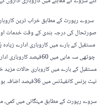
گئے سروے کے مقابلے میں کاروباری اداروں کے تاثرات میں 10فی
صورتحال کی درجہ بندی کے وقت خدمات اور ت
مستقبل کے بارے میں کاروباری حالات مزید خ
نیٹ بزنس کانفیڈنس میں 36فیصد اضافہ ہوا ہے۔
سروے رپورٹ کے مطابق مہنگائی میں کمی، مع