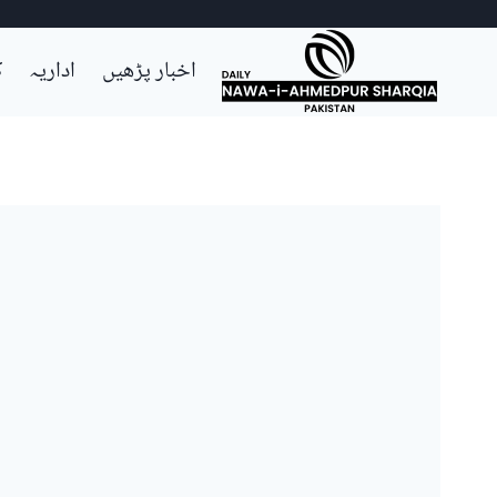
Ski
اخبار پڑھیں
اداریہ
ک
t
conten