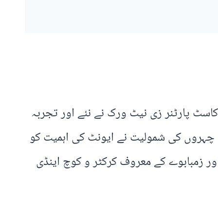
نتظامیہ اور براڈکاسٹ پارٹنر زی نیٹ ورک نے نئے اور تجربہ
ہم چہروں کی شمولیت نے ایونٹ کی اہمیت کو
ور زمبابوے کے معروف کرکٹر و کوچ اینڈی