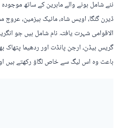
نئے شامل ہونے والے ماہرین کے ساتھ موجودہ پ
ڈیرن گنگا، اویس شاہ، مائیک ہیزمین، عروج ممت
الاقوامی شہرت یافتہ نام شامل ہیں جو انگریز
گریس ہیڈن، ارجن پانڈت اور ردھیما پتھاک بھ
باعث وہ اس لیگ سے خاص لگاؤ رکھتے ہیں اور