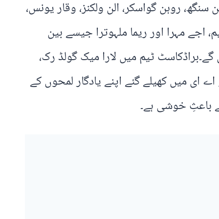
 سنگھ، روہن گواسکر، الن ولکنز، وقار یونس،
م، اجے مہرا اور ریما ملہوترا جیسے بین
 گے۔براڈکاسٹ ٹیم میں لارا میک گولڈ رک،
ے ای میں کھیلے گئے اپنے یادگار لمحوں کے
 باعثِ خوشی ہے۔