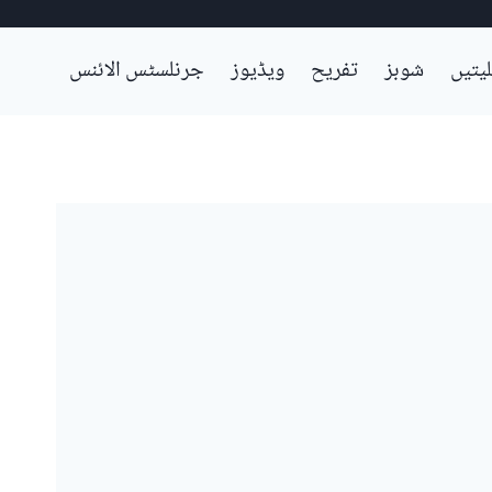
لیتیں
شوبز
تفریح
ویڈیوز
جرنلسٹس الائنس