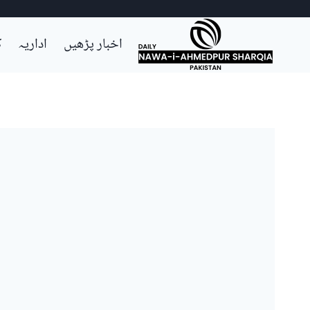
Ski
اخبار پڑھیں
اداریہ
ک
t
conten