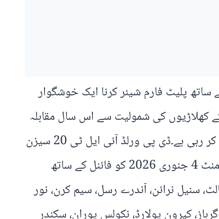
 ساتھ پلیٹ فارم شیئر کرنا ایک خوشگوار
کے کھلاڑیوں کی شمولیت سے اس سال مقابلہ
مزید مضبوط ہوگا، جبکہ ایان بشپ نے کہا کہ یہ لیگ خطے میں کرکٹ کے فروغ میں اہم کردار ادا کر رہی ہے۔ڈی پی ورلڈ آئی ایل ٹی 20 سیزن
4 کا آغاز 2 دسمبر کو یو اے ای کے قومی دن کے موقع پر ہوگا جبکہ 34 میچز پر مشتمل یہ ٹورنامنٹ 4 جنوری 2026 کو فائنل کے ساتھ
لٹ، سنیل نرائن، آندرے رسل، سیم کرن، نور
گرباز، کیرون پولارڈ، نکولس پوران، سکندر