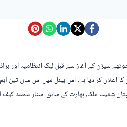
ی پی ورلڈ انٹرنیشنل لیگ ٹی 20 کے چوتھے سیزن کے آغاز سے قبل لیگ ا
ل کا اعلان کر دیا ہے۔ اس پینل میں اس سال تین ا
پتان شعیب ملک، بھارت کے سابق اسٹار محمد کیف ا