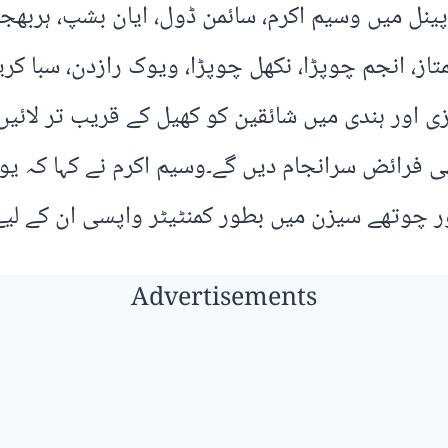
ینل میں وسیم اکرم، سائمن ڈول، ایان بشپ، ہربھجن
از، انجم چوپڑا، نکھل چوپڑا، ویوک رازدن، سبا کری
ی اور ہندی میں شائقین کو کھیل کے قریب تر لائیں
ی فرائض سرانجام دیں گے۔وسیم اکرم نے کہا کہ یو ا
 چوتھے سیزن میں بطور کمنٹیٹر واپسی ان کے لیے
Advertisements