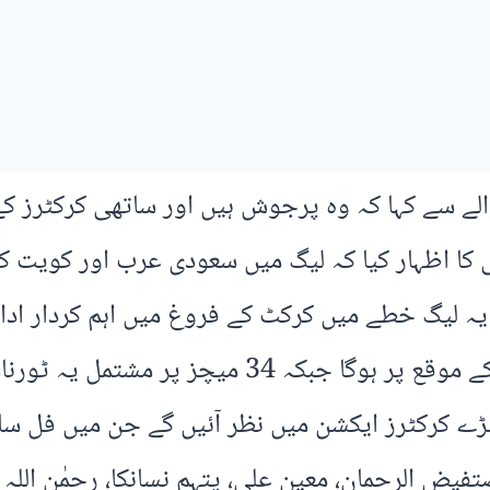
لے سے کہا کہ وہ پرجوش ہیں اور ساتھی کرکٹرز کے
ی کا اظہار کیا کہ لیگ میں سعودی عرب اور کویت 
 بڑے کرکٹرز ایکشن میں نظر آئیں گے جن میں فل سا
فیض الرحمان، معین علی، پتہم نسانکا، رحمٰن اللہ 