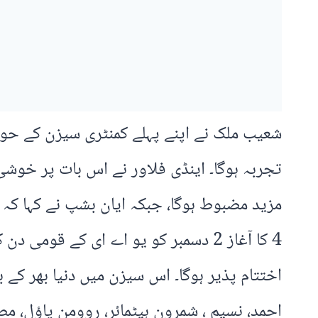
شعیب ملک نے اپنے پہلے کمنٹری سیزن کے حوا
تجربہ ہوگا۔ اینڈی فلاور نے اس بات پر خوش
اختتام پذیر ہوگا۔ اس سیزن میں دنیا بھر کے
احمد، نسیم ، شمرون ہیٹمائر، روومن پاؤل، مصت