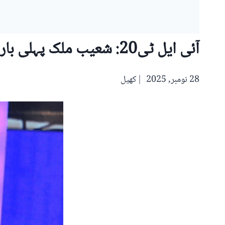
آئی ایل ٹی20: شعیب ملک پہلی بار کمنٹری باکس میں،وسیم اکرم، وقار یونس بھی پینل کا حصہ
28 نومبر, 2025
کھیل