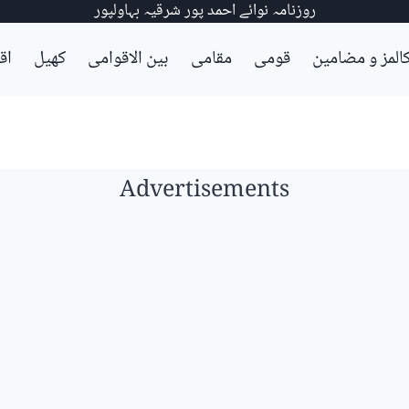
روزنامہ نوائے احمد پور شرقیہ بہاولپور
المز و مضامین
قومی
مقامی
بین الاقوامی
کھیل
اق
Advertisements