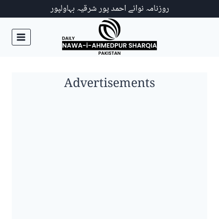
Ski
روزنامہ نوائے احمد پور شرقیہ بہاولپور
t
conten
Advertisements