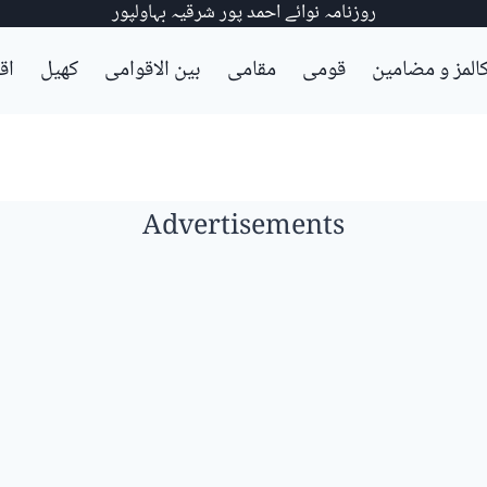
روزنامہ نوائے احمد پور شرقیہ بہاولپور
المز و مضامین
قومی
مقامی
بین الاقوامی
کھیل
اق
Advertisements