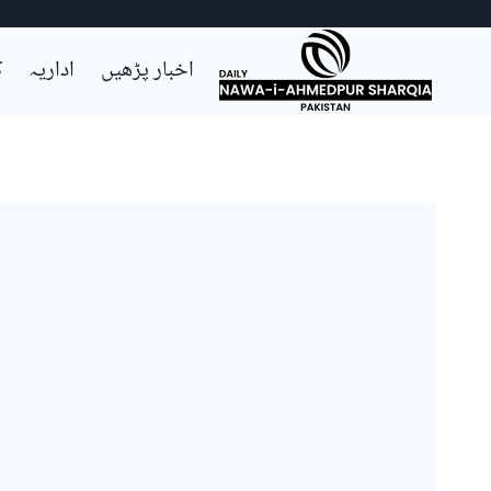
Ski
اخبار پڑھیں
اداریہ
ک
t
conten