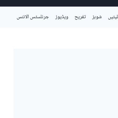
لیتیں
شوبز
تفریح
ویڈیوز
جرنلسٹس الائنس