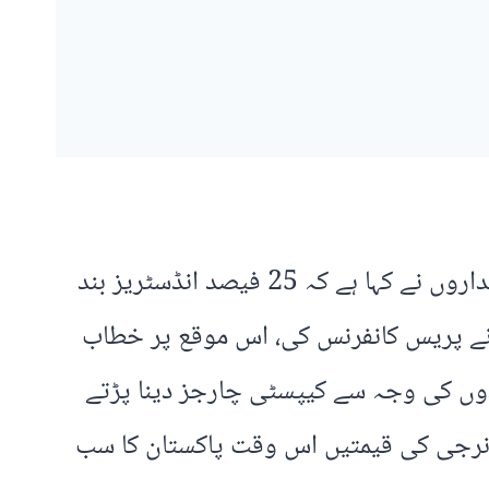
کراچی: فیڈریشن آف پاکستان چیمبرز آف کامرس اینڈ انڈسٹری (ایف پی سی سی آئی) کے عہدیداروں نے کہا ہے کہ 25 فیصد انڈسٹریز بند
 نے پریس کانفرنس کی، اس موقع پر خطاب
دوں کی وجہ سے کیپسٹی چارجز دینا پڑتے
ہ انرجی کی قیمتیں اس وقت پاکستان کا سب