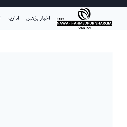
Ski
اخبار پڑھیں
اداریہ
ک
t
conten