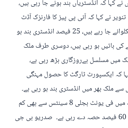
 کہا کہ انڈسٹریاں بند ہونے جا رہی ہیں،
نویر نے کہا کہ آئی پی پیز کا فارنزک آڈٹ
کروایا جائے، سالانہ 2000 ارب روپے کیپسٹی چارجز کی مد میں 24 کروڑ عوام کی جیبوں سے نکلوائے جا رہے ہیں، 25 فیصد انڈسٹری بند ہو
ے کی باتیں ہو رہی ہیں، دوسری طرف ملک
لک میں مسلسل بےروزگاری بڑھ رہی ہے،
کہا کہ ایکسپورٹ ٹارگٹ کا حصول مہنگی
ے ملک بھر میں انڈسٹری بند ہو رہی ہے۔
آصف انعام کا کہنا تھا کہ اس وقت پاکستان میں 17 سینٹس میں بجلی مل رہی ہے، ریجنل ممالک میں فی یونٹ بجلی 8 سینٹس سے بھی کم
ہے، مہنگی بجلی ہونے سے کوئی نئی فیکٹری نہیں لگ رہی، اس وقت انڈسٹری ٹیکس وصولی میں 60 فیصد حصہ دے رہی ہے۔ صدریو بی جی