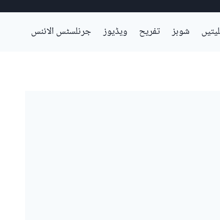
لیتیں
شوبز
تفریح
ویڈیوز
جرنلسٹس الائنس