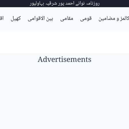
روزنامہ نوائے احمد پور شرقیہ بہاولپور
المز و مضامین
قومی
مقامی
بین الاقوامی
کھیل
اق
Advertisements