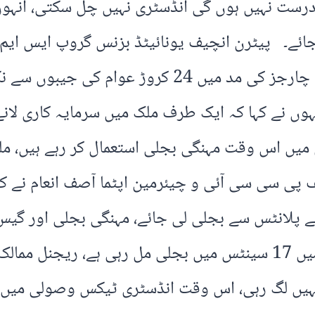
ست نہیں ہوں گی انڈسٹری نہیں چل سکتی، انہوں نے
 جائے۔ پیٹرن انچیف یونائیٹڈ بزنس گروپ ایس ایم ت
نہوں نے کہا کہ ایک طرف ملک میں سرمایہ کاری لان
ن میں اس وقت مہنگی بجلی استعمال کر رہے ہیں، م
ایف پی سی سی آئی و چیئرمین اپٹما آصف انعام نے 
پلانٹس سے بجلی لی جائے، مہنگی بجلی اور گیس س