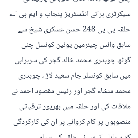
سیکرٹری برائے انڈسٹریز پنجاب و ایم پی اے
حلقہ پی پی 248 حسن عسکری شیخ سے
سابق وائس چیئرمین یونین کونسل چنی
گوٹھ چوہدری محمد خالد گجر کی سربراہی
میں سابق کونسلر جام سعید لاڑ ، چوہدری
محمد منشاء گجر اور رئیس مقصود احمد نے
ملاقات کی اور حلقہ میں بھرپور ترقیاتی
منصوبوں پر کام کروانے پر ان کی کارکردگی
کو سراہا ، انہوں نے حلقہ کی سیاسی