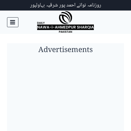
Ski
روزنامہ نوائے احمد پور شرقیہ بہاولپور
t
conten
Advertisements