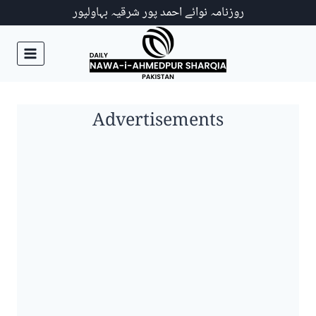
Ski
روزنامہ نوائے احمد پور شرقیہ بہاولپور
t
conten
Advertisements