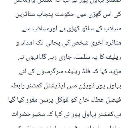
کمشنر بہاول پور نے کہا کہ مشکل وآزمائش
کی اس گھڑی میں حکومت پنجاب متاثرین
سیلاب کے ساتھ کھڑی ہے اورسیلاب سے
متاثرہ آخری شخص کی بحالی تک امداد و
ریلیف کا یہ سلسلہ جاری رہے گا۔انہوں نے
مزید کہا کہ فلڈ ریلیف سرگرمیوں کے لئے
بہاول پور ڈویژن میں ایڈیشنل کمشنر رابطہ
فیصل عطاء خان کو فوکل پرسن مقرر کیا گیا
ہے۔کمشنر بہاول پور نے کہا کہ مخیرحضرات