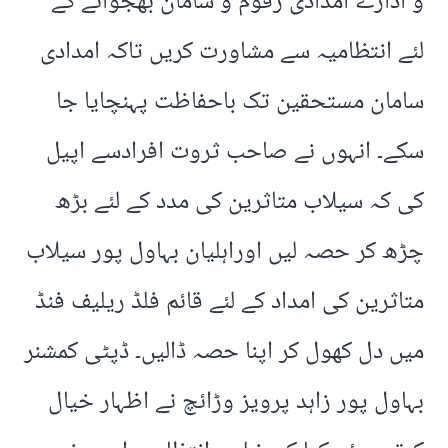
و ادارے امدادی رقوم و سامان بھجوانے کے
لئے انتظامیہ سے مشاورت کریں تاکہ امدادی
سامان مستحقین تک باحفاظت پہنچایا جا
سکے۔ انہوں نے صاحب ثروت افرادسے اپیل
کی کہ سیلاب متاثرین کی مدد کے لئے بڑھ
چڑھ کر حصہ لیں اوراہلیان بہاول پور سیلاب
متاثرین کی امداد کے لئے قائم فلڈ ریلیف فنڈ
میں دل کھول کر اپنا حصہ ڈالیں۔ ڈپٹی کمشنر
بہاول پور زاہد پرویز وڑائچ نے اظہار خیال