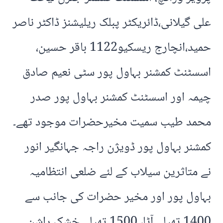
علی گیلانی،ڈائریکٹر پبلک ریلیشنز ڈاکٹر ناصر
حمید،انچارج ریسکیو1122 باقر حسین،
اسسٹنٹ کمشنر بہاول پور سٹی نعیم صادق
چیمہ اور اسسٹنٹ کمشنر بہاول پور صدر
محمد طیب سمیت مخیرحضرات موجود تھے۔
کمشنر بہاول پور ڈویژن راجہ جہانگیر انور
نے متاثرین سیلاب کے لئے ضلعی انتظامیہ
بہاول پور اور مخیر حضرات کی جانب سے
1400 تھیلے آٹا، 1500 تھیلے خشک راشن