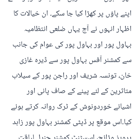
اپنے پاؤں پر کھڑا کیا جا سکے۔ ان خیالات کا
اظہار انہوں نے آج یہاں ضلعی انتظامیہ
بہاول پور اور بہاول پور کی عوام کی جانب
سے کمشنر آفس بہاول پور سے ڈیرہ غازی
خان، تونسہ شریف اور راجن پور کے سیلاب
متاثرین کے لئے پینے کے صاف پانی اور
اشیائے خوردونوش کے ٹرک روانہ کرتے ہوئے
کیا۔اس موقع پر ڈپٹی کمشنر بہاول پور زاہد
پرویز وڑائچ، اسسٹنٹ کمشنر جنرل لیاقت