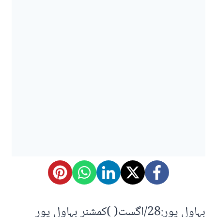
بہاول پور:28/اگست( )کمشنر بہاول پور