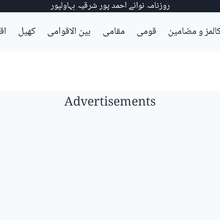
روزنامہ نوائے احمد پور شرقیہ بہاولپور
المز و مضامین
قومی
مقامی
بین الاقوامی
کھیل
اق
Advertisements