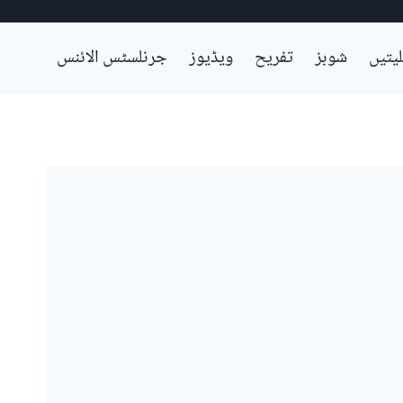
لیتیں
شوبز
تفریح
ویڈیوز
جرنلسٹس الائنس