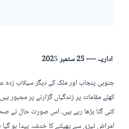
اداریہ —- 25 ستمبر 202
5
جنوبی پنجاب اور ملک کے دیگر سیلاب زدہ عل
کھلے مقامات پر زندگیاں گزارنے پر مجبور ہ
کئی گنا بڑھا رہے ہیں۔ اس صورت حال نے صحت
امراض تیزی سے پھیلنے کا خدشہ پیدا ہو گیا ہ