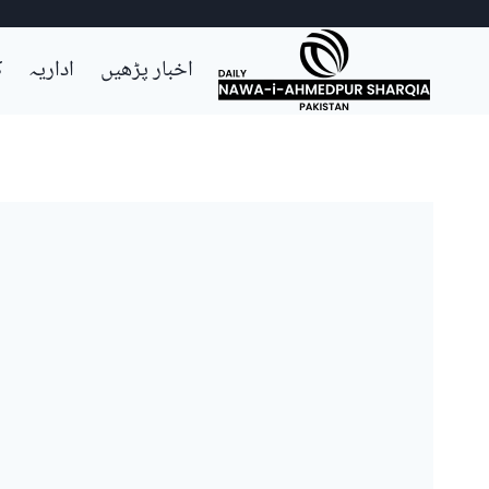
Ski
اخبار پڑھیں
اداریہ
ک
t
conten