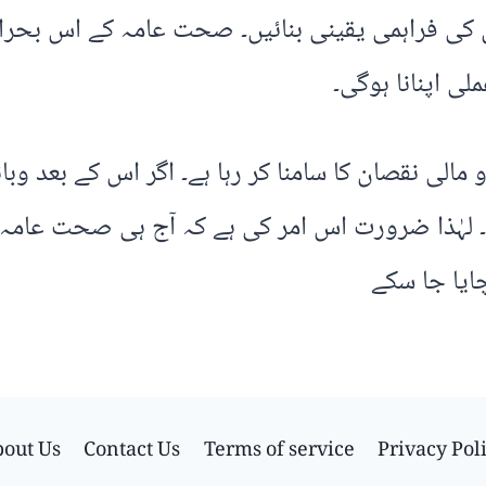
ن کی فراہمی یقینی بنائیں۔ صحت عامہ کے اس بحر
ی اپنانا ہوگی۔
مالی نقصان کا سامنا کر رہا ہے۔ اگر اس کے بعد و
گا۔ لہٰذا ضرورت اس امر کی ہے کہ آج ہی صحت عا
ایا جا سکے
out Us
Contact Us
Terms of service
Privacy Pol