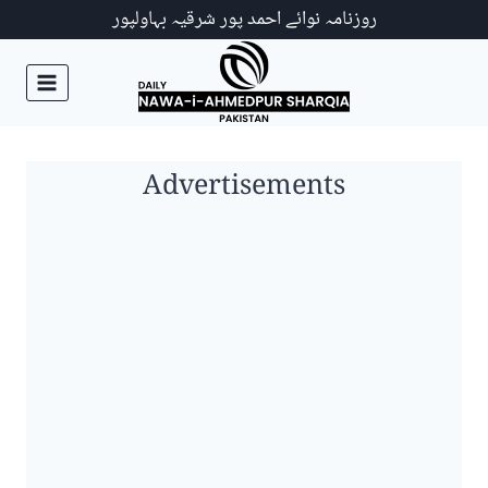
Ski
روزنامہ نوائے احمد پور شرقیہ بہاولپور
t
conten
Advertisements