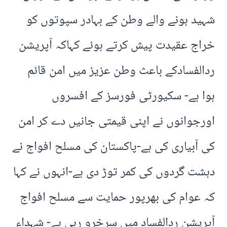
شہید ہونے والے وطن کے بہادر سپوتوں کو
خراج عقیدت پیش کرتے ہوئے کہاکہ آپریشن
ردالفسادکے باعث وطن عزیز میں امن قائم
ہوا ہے- سکیورٹی فورسز کے افسروں
اورجوانوں نے اپنی قیمتی جانیں دے کر امن
کی آبیاری کی ہے-پاکستان کی مسلح افواج نے
دہشت گردوں کی کمر توڑ دی ہے-انہوں نے کہا
کہ عوام کی بھرپور حمایت سے مسلح افواج
آپریشن ردالفساد میں سرخرو رہی ہے- شہداء