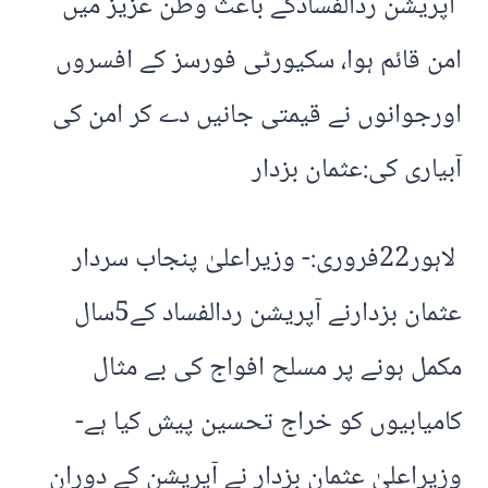
آپریشن ردالفسادکے باعث وطن عزیز میں
امن قائم ہوا، سکیورٹی فورسز کے افسروں
اورجوانوں نے قیمتی جانیں دے کر امن کی
آبیاری کی:عثمان بزدار
لاہور22فروری:- وزیراعلیٰ پنجاب سردار
عثمان بزدارنے آپریشن ردالفساد کے5سال
مکمل ہونے پر مسلح افواج کی بے مثال
کامیابیوں کو خراج تحسین پیش کیا ہے-
وزیراعلیٰ عثمان بزدار نے آپریشن کے دوران