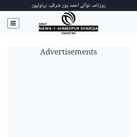
Ski
روزنامہ نوائے احمد پور شرقیہ بہاولپور
t
conten
Advertisements