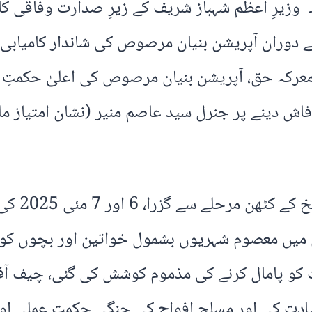
 وزیرِ اعظم شہباز شریف کے زیرِ صدارت وفاقی کاب
 دوران آپریشن بنیان مرصوص کی شاندار کامیابی ا
رکہ حق، آپریشن بنیان مرصوص کی اعلیٰ حکمتِ عمل
فاش دینے پر جنرل سید عاصم منیر (نشان امتیاز مل
اعلامیہ ک
میں معصوم شہریوں بشمول خواتین اور بچوں کو ن
 کو پامال کرنے کی مذموم کوشش کی گئی، چیف آف
ادت کی اور مسلح افواج کی جنگی حکمتِ عملی اور 