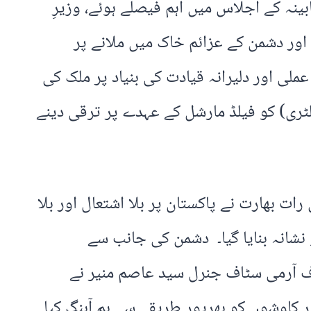
ینہ کے اجلاس میں اہم فیصلے ہوئے، وزیرِ
ور دشمن کے عزائم خاک میں ملانے پر
ی اور دلیرانہ قیادت کی بنیاد پر ملک کی
ٹری) کو فیلڈ مارشل کے عہدے پر ترقی دینے
ے مطابق حال ہی میں پاکستان تاریخ کے کٹھن مرحلے سے گزرا، 6 اور 7 مئی 2025 کی رات بھارت نے پاکستان پر بلا اشتعال اور بلا
شانہ بنایا گیا۔ دشمن کی جانب سے
 آرمی سٹاف جنرل سید عاصم منیر نے
کاوشوں کو بھرپور طریقے سے ہم آہنگ کیا۔