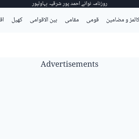
روزنامہ نوائے احمد پور شرقیہ بہاولپور
المز و مضامین
قومی
مقامی
بین الاقوامی
کھیل
اق
Advertisements