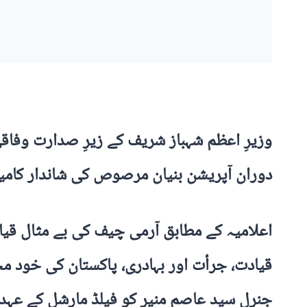
وزیرِ اعظم شہباز شریف کے زیرِ صدارت وفاقی
دوران آپریشن بنیان مرصوص کی شاندار کامیاب
اعلامیہ کے مطابق آرمی چیف کی بے مثال قی
قیادت، جرأت اور بہادری، پاکستان کی خود مخ
جنرل سید عاصم منیر کو فیلڈ مارشل کے عہدے 