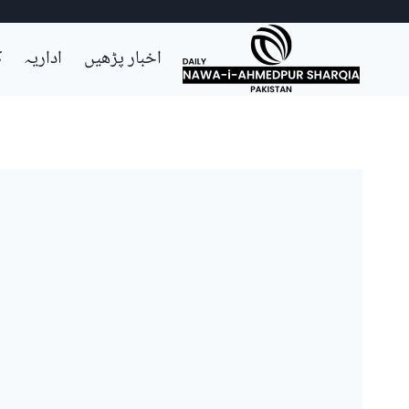
Ski
اخبار پڑھیں
اداریہ
ک
t
conten