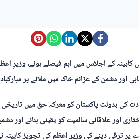
 کابینہ کے اجلاس میں اہم فیصلے ہوئے، وزیرِ اع
ی اور دشمن کے عزائم خاک میں ملانے پر مبارکباد
ادت کی بدولت پاکستان کو معرکہ حق میں تاریخی 
تاری اور علاقائی سالمیت کو یقینی بنانے اور دشمن
پر ترقی دینے کی وزیرِ اعظم کی تجویز کابینہ نے