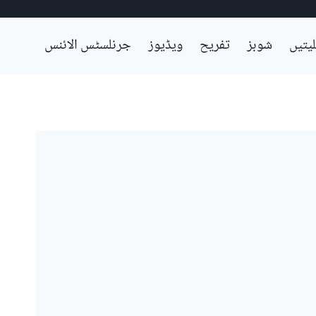
لیتیں
شوبز
تفریح
ویڈیوز
جرنلسٹس الائنس