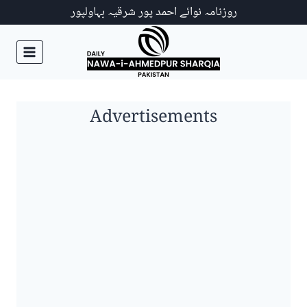
Ski
روزنامہ نوائے احمد پور شرقیہ بہاولپور
t
conten
Advertisements