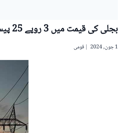
بجلی کی قیمت میں 3 روپے 25 پیسے فی یونٹ اضافے کی منظوری
1 جون, 2024
قومی