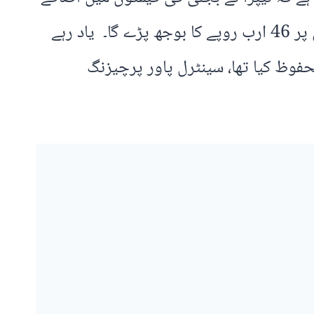
کا فیصلہ وفاقی حکومت کو بھجوا دیا۔ واضح رہے کہ بجلی کی قیمتوں میں اضافے سے صارفین پر 46 ارب روپے کا بوجھ پڑے گا۔ یاد رہے
4 پیسے فی یونٹ مہنگی کرنے کی درخواست پر فیصلہ 30 مئی کو محفوظ کیا تھا، سینٹرل پاور پرچیزنگ