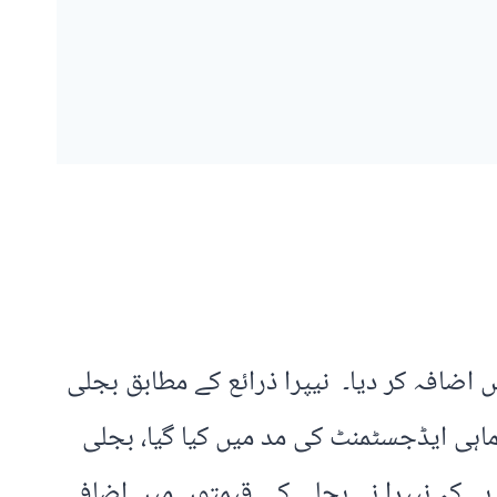
 اضافہ کر دیا۔ نیپرا ذرائع کے مطابق بجلی
ضافہ سہ ماہی ایڈجسٹمنٹ کی مد میں کیا گیا، بجلی
ے لئے ہو گا۔ ذرائع کا مزید کہنا ہے کہ نیپرا نے بجلی کی قیمتوں میں اضافے