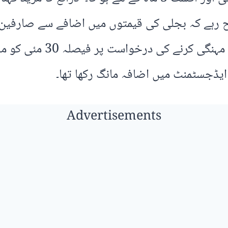
کہ نیپرا نے بجلی 3 روپے 9
یڈجسٹمنٹ میں اضافہ مانگ رکھا تھا۔
Advertisements