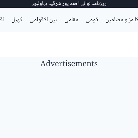
روزنامہ نوائے احمد پور شرقیہ بہاولپور
المز و مضامین
قومی
مقامی
بین الاقوامی
کھیل
اق
Advertisements