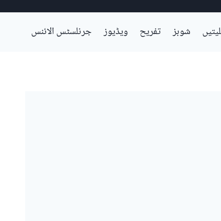
لیتیں
شوبز
تفریح
ویڈیوز
جرنلسٹس الائنس