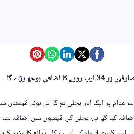
افی بوجھ پڑے گا
۔
ے عوام پر ایک اور بجلی بم گراتے ہوئے قیمتوں میں
ے 25 پیسے فی یونٹ اضافہ کیا گیا ہے، بجلی کی قیمتوں میں ا
کی قیمتوں میں اضافے کا اطلاق جون ، جولائی اور اگست 3 ماہ ک