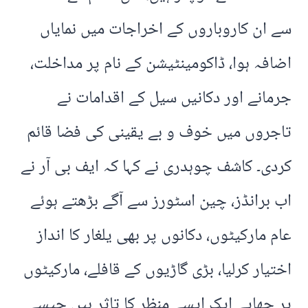
سے ان کاروباروں کے اخراجات میں نمایاں
اضافہ ہوا، ڈاکومینٹیشن کے نام پر مداخلت،
جرمانے اور دکانیں سیل کے اقدامات نے
تاجروں میں خوف و بے یقینی کی فضا قائم
کردی۔ کاشف چوہدری نے کہا کہ ایف بی آر نے
اب برانڈز، چین اسٹورز سے آگے بڑھتے ہوئے
عام مارکیٹوں، دکانوں پر بھی یلغار کا انداز
اختیار کرلیا، بڑی گاڑیوں کے قافلے، مارکیٹوں
پر چھاپے ایک ایسے منظر کا تاثر ہیں جیسے