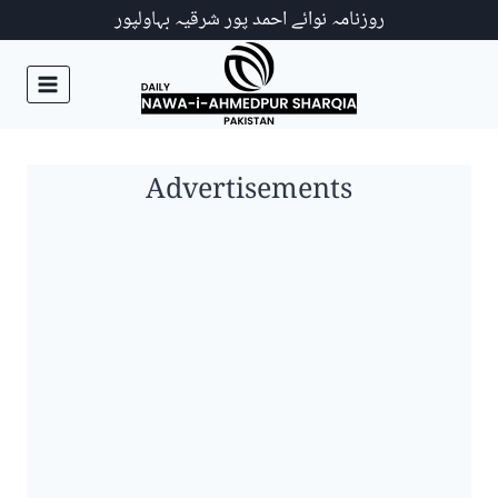
Ski
روزنامہ نوائے احمد پور شرقیہ بہاولپور
t
conten
Advertisements