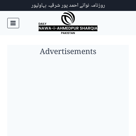
Ski
روزنامہ نوائے احمد پور شرقیہ بہاولپور
t
conten
Advertisements