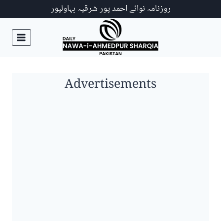
Ski
روزنامہ نوائے احمد پور شرقیہ بہاولپور
t
conten
Advertisements