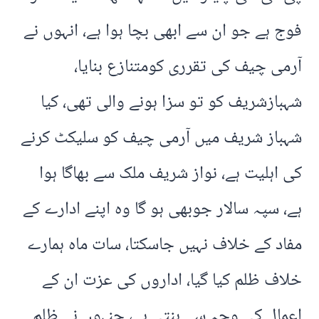
فوج ہے جو ان سے ابھی بچا ہوا ہے، انہوں نے
آرمی چیف کی تقرری کومتنازع بنایا،
شہبازشریف کو تو سزا ہونے والی تھی، کیا
شہباز شریف میں آرمی چیف کو سلیکٹ کرنے
کی اہلیت ہے، نواز شریف ملک سے بھاگا ہوا
ہے، سپہ سالار جوبھی ہو گا وہ اپنے ادارے کے
مفاد کے خلاف نہیں جاسکتا، سات ماہ ہمارے
خلاف ظلم کیا گیا، اداروں کی عزت ان کے
اعمال کی وجہ سے بنتی ہے، جنہوں نے ظلم