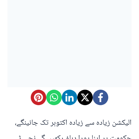
الیکشن زیادہ سے زیادہ اکتوبر تک جائینگے،
حکومت پر اپنا پورا دباؤ رکھیں گے نجی ٹی