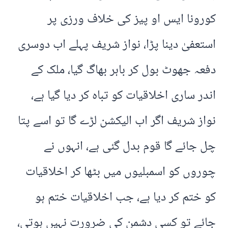
کورونا ایس او پیز کی خلاف ورزی پر
استعفیٰ دینا پڑا، نواز شریف پہلے اب دوسری
دفعہ جھوٹ بول کر باہر بھاگ گیا، ملک کے
اندر ساری اخلاقیات کو تباہ کر دیا گیا ہے،
نواز شریف اگر اب الیکشن لڑے گا تو اسے پتا
چل جائے گا قوم بدل گئی ہے، انہوں نے
چوروں کو اسمبلیوں میں بٹھا کر اخلاقیات
کو ختم کر دیا ہے، جب اخلاقیات ختم ہو
جائے تو کسی دشمن کی ضرورت نہیں ہوتی،