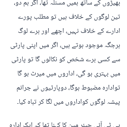
بھیڑوں کے ساتھ ہمیں مسئلہ تھا، اگر ہم دو،
تین لوگوں کے خلاف ہیں تو مطلب پورے
ادارے کے خلاف نہیں، اچھے اور برے لوگ
ہرجگہ موجود ہوتے ہیں، اگر میں اپنی پارٹی
سے کسی برے شخص کو نکالوں گا تو پارٹی
میں بہتری ہو گی، اداروں میں میرٹ ہو گا
توادارہ مضبوط ہوگا، دوپارٹیوں نے جرائم
پیشہ لوگوں کواداروں میں لگا کر تباہ کیا۔
پی ٹی آئی چیئر مین کا کہنا تھا کہ ایک ادارہ