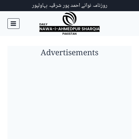
Ski
روزنامہ نوائے احمد پور شرقیہ بہاولپور
t
conten
Advertisements