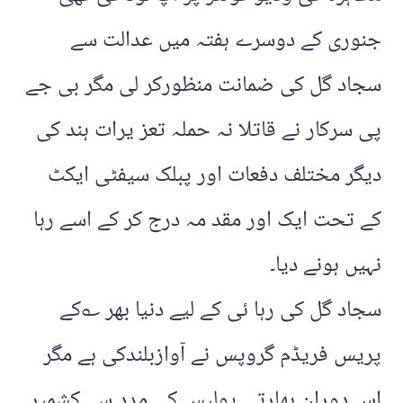
جنوری کے دوسرے ہفتہ میں عدالت سے
سجاد گل کی ضمانت منظورکر لی مگر بی جے
پی سرکار نے قاتلا نہ حملہ تعز یرات ہند کی
دیگر مختلف دفعات اور پبلک سیفٹی ایکٹ
کے تحت ایک اور مقد مہ درج کر کے اسے رہا
نہیں ہونے دیا۔
سجاد گل کی رہا ئی کے لیے دنیا بھر ؎کے
پریس فریڈم گروپس نے آوازبلندکی ہے مگر
اس دوران بھارتی پولیس کی مدد سے کشمیر