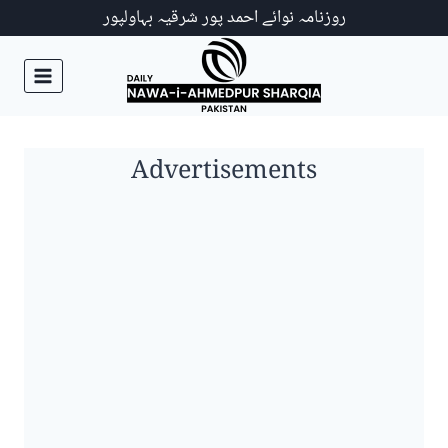
Ski
روزنامہ نوائے احمد پور شرقیہ بہاولپور
t
conten
Advertisements