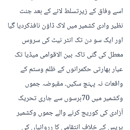
اسے وفاق کے زیرتسلط لانے کے بعد جنت
نظیر وادی کشمیر میں لاک ڈاؤن نافذکردیا گیا
اور ایک سو دن تک انٹر نیٹ کی سروس
معطل کی گئی تاکہ بین الاقوامی میڈیا تک
عیار بھارتی حکمرانوں کے ظلم وستم کے
واقعات نہ پہنچ سکیں۔ مقبوضہ جموں
وکشمیر میں 70برسوں سے جاری تحریک
آزادی کی کوریج کرنے والے جموں وکشمیر
پریس کے خلاف انتقامی کا رروائیاں کی