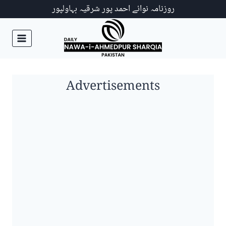
Ski
روزنامہ نوائے احمد پور شرقیہ بہاولپور
t
conten
Advertisements