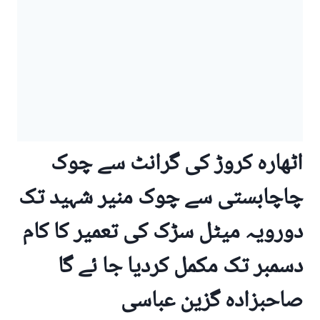
اٹھارہ کروڑ کی گرانٹ سے چوک
چاچابستی سے چوک منیر شہید تک
دورویہ میٹل سڑک کی تعمیر کا کام
دسمبر تک مکمل کردیا جا ئے گا
صاحبزادہ گزین عباسی