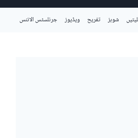
لیتیں
شوبز
تفریح
ویڈیوز
جرنلسٹس الائنس