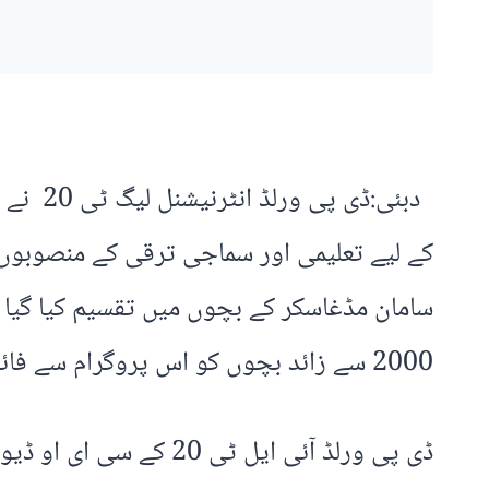
دبئی:ڈ
2000 سے زائد بچوں کو اس پروگرام سے فائدہ پہنچنے کی توقع ہے۔
ڈی پی ورلڈ آئی ایل ٹ