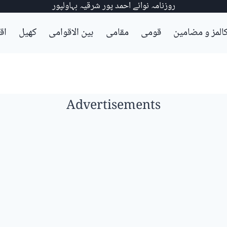
روزنامہ نوائے احمد پور شرقیہ بہاولپور
المز و مضامین
قومی
مقامی
بین الاقوامی
کھیل
اق
Advertisements