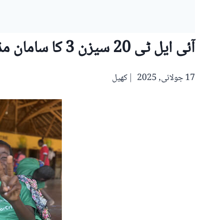
آئی ایل ٹی 20 سیزن 3 کا سامان مڈغاسکر کے بچوں کے لیے مسکراہٹوں کا پیغام بن گیا
17 جولائی, 2025
کھیل