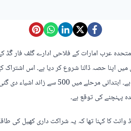
ی پی ورلڈ انٹرنیشنل لیگ ٹی 20 نے متحدہ عرب امارات کے فلاحی ادارے
سامان مڈغاسکر کے بچوں میں تقسیم کیا گیا ہے
ی 20 کے سی ای او ڈیوڈ وائٹ کا کہنا تھا کہ یہ شراکت داری ک