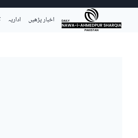
Ski
اخبار پڑھیں
اداریہ
ک
t
conten