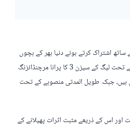
 گلف فار گُڈ کے ساتھ اشتراک کرتے ہوئے دنیا بھر کے بچوں
کے لیے تعلیمی اور سماجی ترقی کے منصوبوں میں اپنا حصہ ڈالنا شروع کر دیا ہے۔ اس اشتراک کے تحت لیگ کے سیزن 3 کا پرانا مرچنڈائزنگ
۔ ابتدائی مرحلے میں 500 سے زائد اشیاء دی گئی ہیں، جبکہ طویل المدتی منصوبے کے تحت
ھیل کی طاقت اور اس کے ذریعے مثبت اثرات پھیلانے کے