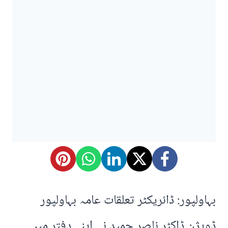
بہاولپور: ڈائریکٹر تعلقات عامہ بہاولپور
ڈویژن ڈاکٹر ناصر حمید نے اپنے دفتر میں