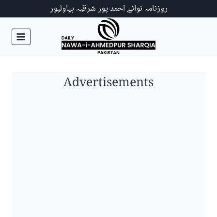
Ski
روزنامہ نوائے احمد پور شرقیہ بہاولپور
t
conten
Advertisements