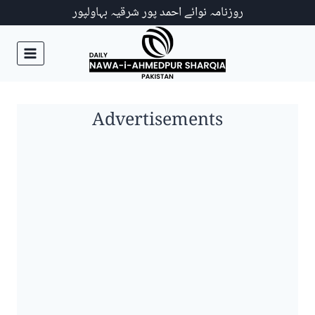
Ski
روزنامہ نوائے احمد پور شرقیہ بہاولپور
t
conten
Advertisements