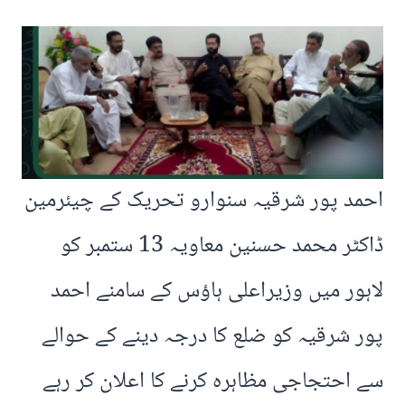
احمد پور شرقیہ سنوارو تحریک کے چیئرمین
ڈاکٹر محمد حسنین معاویہ 13 ستمبر کو
لاہور میں وزیراعلی ہاؤس کے سامنے احمد
پور شرقیہ کو ضلع کا درجہ دینے کے حوالے
سے احتجاجی مظاہرہ کرنے کا اعلان کر رہے