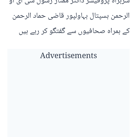
سربراہ پروفیسر ڈاکٹر ممتاز رسول سی ای او
الرحمن ہسپتال بہاولپور قاضی حماد الرحمن
کے ہمراہ صحافیوں سے گفتگو کر رہے ہیں
Advertisements