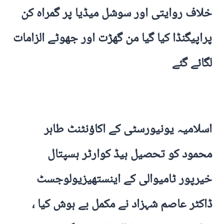
خلاف روایتی اور سوشل میڈیا پر گمراہ کن
پراپیگنڈا کیا گیا من گھڑت اور جھوٹے الزامات
لگائے گئے
اسلامیہ یونیورسٹی کے اکاؤنٹنٹ طاہر
محمود کو تحصیل ہیڈ کوارٹر ہسپتال
خیرپور ٹامیوالی کے اینستھیزیولوجسٹ
ڈاکٹر عاصم شہزاد نے مکمل بے ہوش کیا ،