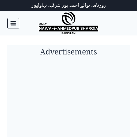
Ski
روزنامہ نوائے احمد پور شرقیہ بہاولپور
t
conten
Advertisements