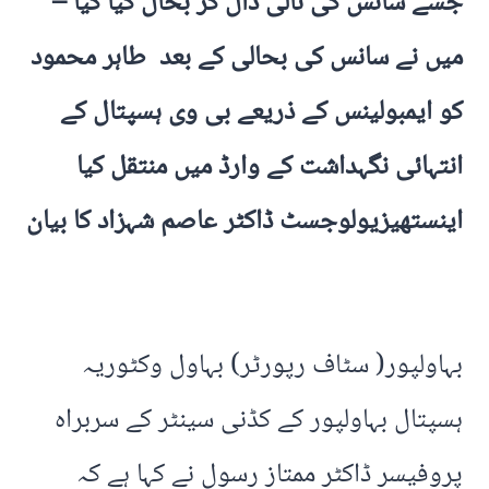
جسے سانس کی نالی ڈال کر بحال کیا گیا –
میں نے سانس کی بحالی کے بعد طاہر محمود
کو ایمبولینس کے ذریعے بی وی ہسپتال کے
انتہائی نگہداشت کے وارڈ میں منتقل کیا
اینستھیزیولوجسٹ ڈاکٹر عاصم شہزاد کا بیان
بہاولپور( سٹاف رپورٹر) بہاول وکٹوریہ
ہسپتال بہاولپور کے کڈنی سینٹر کے سربراہ
پروفیسر ڈاکٹر ممتاز رسول نے کہا ہے کہ