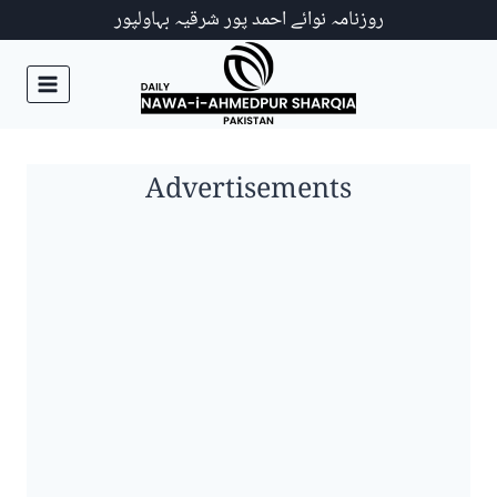
Ski
روزنامہ نوائے احمد پور شرقیہ بہاولپور
t
conten
Advertisements