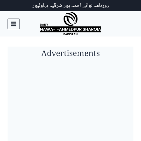
Ski
روزنامہ نوائے احمد پور شرقیہ بہاولپور
t
conten
Advertisements