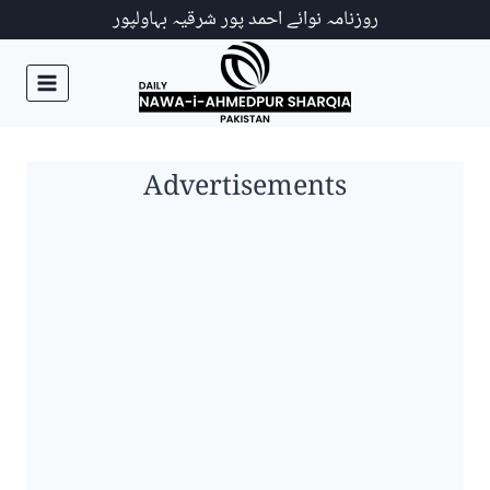
Ski
روزنامہ نوائے احمد پور شرقیہ بہاولپور
t
conten
Advertisements