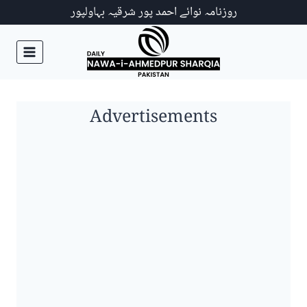
Ski
روزنامہ نوائے احمد پور شرقیہ بہاولپور
t
conten
Advertisements