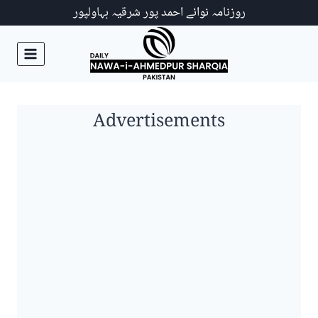
Ski
روزنامہ نوائے احمد پور شرقیہ بہاولپور
t
conten
Advertisements