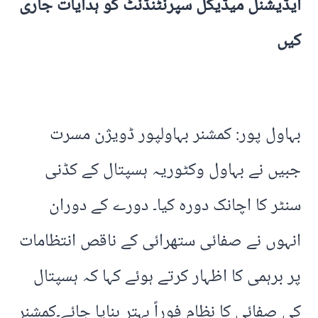
ایڈیشنل میڈیکل سپرنٹنڈنٹ کو ہدایات جاری
کیں
بہاول پور: کمشنر بہاولپور ڈویژن مسرت
جبیں نے بہاول وکٹوریہ ہسپتال کے کڈنی
سنٹر کا اچانک دورہ کیا۔ دورے کے دوران
انہوں نے صفائی ستھرائی کے ناقص انتظامات
پر برہمی کا اظہار کرتے ہوئے کہا کہ ہسپتال
کی صفائی کا نظام فوراً بہتر بنایا جائے۔کمشنر