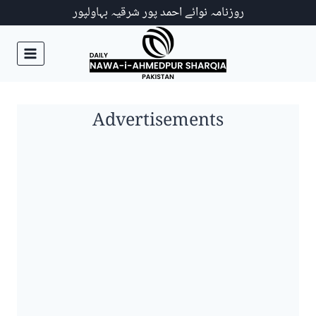
Ski
روزنامہ نوائے احمد پور شرقیہ بہاولپور
t
conten
Advertisements