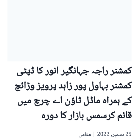
کمشنر راجہ جہانگیر انور کا ڈپٹی
کمشنر بہاول پور زاہد پرویز وڑائچ
کے ہمراہ ماڈل ٹاؤن اے چرچ میں
قائم کرسمس بازار کا دورہ
25 دسمبر, 2022
مقامی