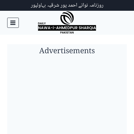
Ski
روزنامہ نوائے احمد پور شرقیہ بہاولپور
t
conten
Advertisements