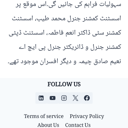
سہولیات فراہم کی جائیں گی۔اس موقع پر
اسسٹنٹ کمشنر جنرل محمد طیب، اسسٹنٹ
کمشنر سٹی ڈاکٹر انعم فاطمہ، اسسٹنٹ ڈپٹی
کمشنر جنرل و ڈائریکٹر جنرل پی ایچ اے
نعیم صادق چیمہ و دیگر افسران موجود تھے۔
FOLLOW US
Terms of service
Privacy Policy
About Us
Contact Us