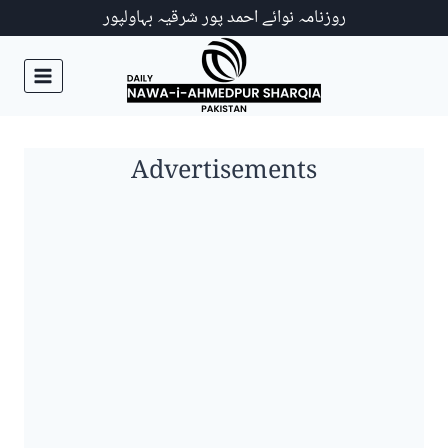
Ski
روزنامہ نوائے احمد پور شرقیہ بہاولپور
t
conten
Advertisements