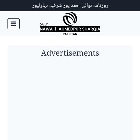
Ski
روزنامہ نوائے احمد پور شرقیہ بہاولپور
t
conten
Advertisements