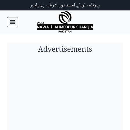
Ski
روزنامہ نوائے احمد پور شرقیہ بہاولپور
t
conten
Advertisements