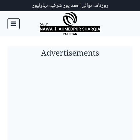
Ski
روزنامہ نوائے احمد پور شرقیہ بہاولپور
t
conten
Advertisements