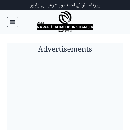
Ski
روزنامہ نوائے احمد پور شرقیہ بہاولپور
t
conten
Advertisements