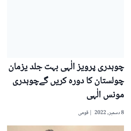
چوہدری پرویز الٰہی بہت جلد یزمان
چولستان کا دورہ کریں گےچوہدری
مونس الٰہی
8 دسمبر, 2022
قومی