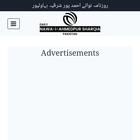
Ski
روزنامہ نوائے احمد پور شرقیہ بہاولپور
t
conten
Advertisements