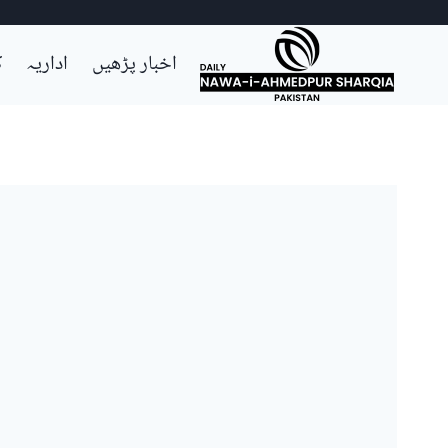
Ski
اخبار پڑھیں
اداریہ
ک
t
conten