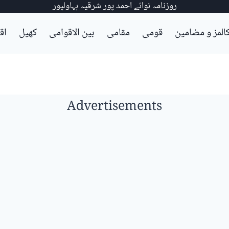
روزنامہ نوائے احمد پور شرقیہ بہاولپور
المز و مضامین
قومی
مقامی
بین الاقوامی
کھیل
اق
Advertisements