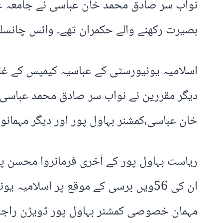
نواب سر صادق محمد خان عباسی نے جامعہ عبا
بصیرت رکھنے والے حکمران تھے۔ وائس چانسلر
اسلامیہ یونیورسٹی کے عباسیہ کیمپس کے غلا
دیگر مقررین نے نواب سر صادق محمد عباسی
خان عباسی،کمشنر بہاول پور اور دیگر مہمانوں
ریاست بہاول پور کے آخری فرمانروا محسن 
ان کی 56ویں برسی کے موقع پر اسلامی
مہمان خصوصی کمشنر بہاول پور ڈویژن راجہ 