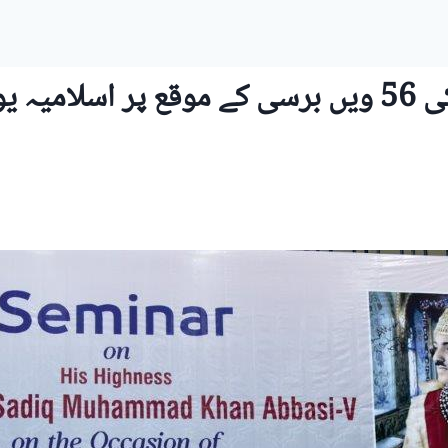
نواب سر صادق محمد خان عباسی کی 56 ویں برسی کے مو