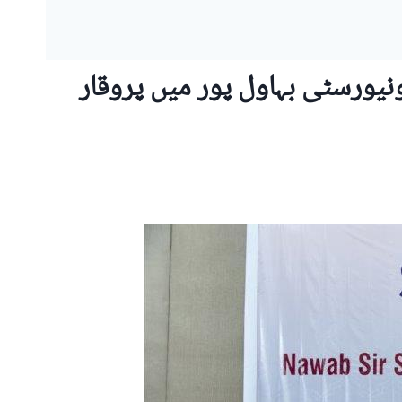
قع پر اسلامیہ یونیورسٹی بہاول پور میں پروقار