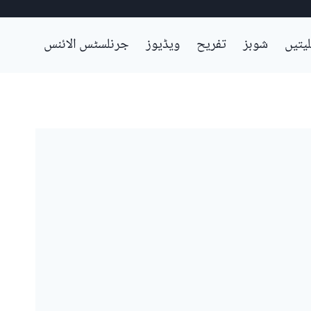
لیتیں
شوبز
تفریح
ویڈیوز
جرنلسٹس الائنس