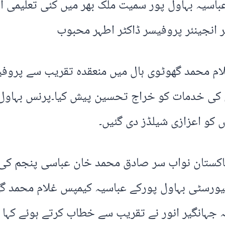
سیہ بہاول پور سمیت ملک بھر میں کئی تعلیمی او
 انجینئر پروفیسر ڈاکٹر اطہر محبوب
م محمد گھوٹوی ہال میں منعقدہ تقریب سے پروفیسر
 کی خدمات کو خراج تحسین پیش کیا۔پرنس بہاول
 کو اعزازی شیلڈز دی گئیں۔
پاکستان نواب سر صادق محمد خان عباسی پنجم کی
ہ یونیورسٹی بہاول پورکے عباسیہ کیمپس غلام محمد گھ
جہانگیر انور نے تقریب سے خطاب کرتے ہوئے کہا