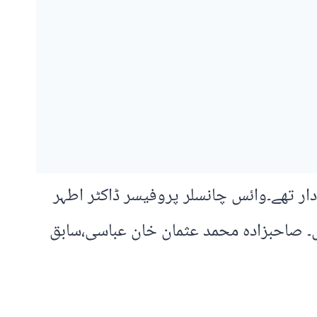
 تھے۔وائس چانسلر پروفیسر ڈاکٹر اطہر
ں۔ صاحبزادہ محمد عثمان خان عباسی،سابق