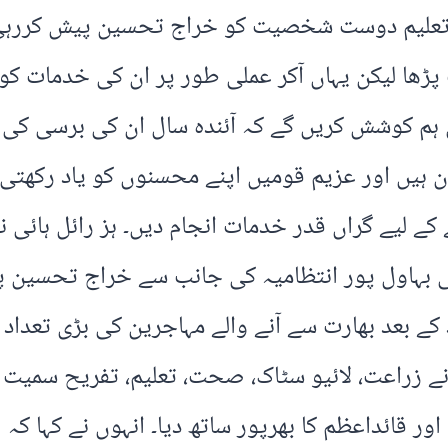
تعلیم دوست شخصیت کو خراج تحسین پیش کررہی ہے
ڑھا لیکن یہاں آکر عملی طور پر ان کی خدمات کو د
م کوشش کریں گے کہ آئندہ سال ان کی برسی کی تقر
ہیں اور عزیم قومیں اپنے محسنوں کو یاد رکھتی
کے لیے گراں قدر خدمات انجام دیں۔ ہز رائل ہائی ن
بہاول پور انتظامیہ کی جانب سے خراج تحسین پیش 
ے بعد بھارت سے آنے والے مہاجرین کی بڑی تعداد کو
 زراعت، لائیو سٹاک، صحت، تعلیم، تفریح سمیت مع
اور قائداعظم کا بھرپور ساتھ دیا۔ انہوں نے کہا 