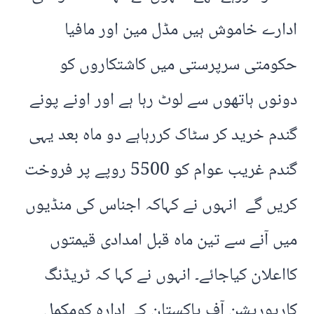
ادارے خاموش ہیں مڈل مین اور مافیا
حکومتی سرپرستی میں کاشتکاروں کو
دونوں ہاتھوں سے لوٹ رہا ہے اور اونے پونے
گندم خرید کر سٹاک کررہاہے دو ماہ بعد یہی
گندم غریب عوام کو 5500 روپے پر فروخت
کریں گے انہوں نے کہاکہ اجناس کی منڈیوں
میں آنے سے تین ماہ قبل امدادی قیمتوں
کااعلان کیاجائے۔ انہوں نے کہا کہ ٹریڈنگ
کارپوریشن آف پاکستان کے ادارہ کومکمل