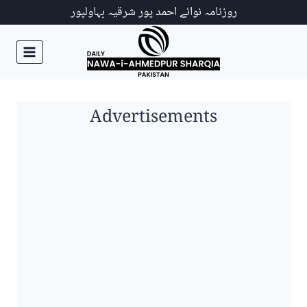
Ski
روزنامہ نوائے احمد پور شرقیہ بہاولپور
t
conten
Advertisements