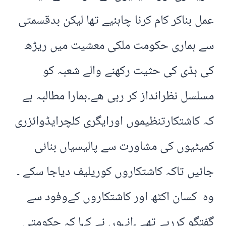
عمل بناکر کام کرنا چاہئیے تھا لیکن بدقسمتی
سے ہماری حکومت ملکی معشیت میں ریڑھ
کی ہڈی کی حثیت رکھنے والے شعبہ کو
مسلسل نظرانداز کر رہی ھے۔ہمارا مطالبہ ہے
کہ کاشتکارتنظیموں اورایگری کلچرایڈوائزری
کمیٹیوں کی مشاورت سے پالیسیاں بنائی
جائیں تاکہ کاشتکاروں کوریلیف دیاجا سکے ۔
وہ کسان اکٹھ اور کاشتکاروں کےوفود سے
گفتگو کررہے تھے ۔انہوں نے کہا کہ حکومتی