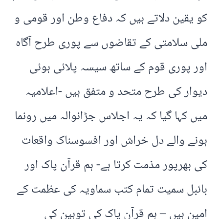
کو یقین دلاتے ہیں کہ دفاع وطن اور قومی و
ملی سلامتی کے تقاضوں سے پوری طرح آگاہ
اور پوری قوم کے ساتھ سیسہ پلائی ہوئی
دیوار کی طرح متحد و متفق ہیں -اعلامیہ
میں کہا گیا کہ یہ اجلاس جڑانوالہ میں رونما
ہونے والے دل خراش اور افسوسناک واقعات
کی بھرپور مذمت کرتا ہے- ہم قرآن پاک اور
بائبل سمیت تمام کتب سماویہ کی عظمت کے
امین ہیں – ہم قرآن پاک کی توہین کی