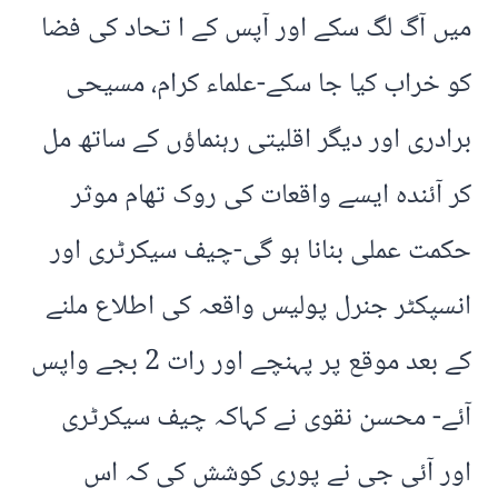
میں آگ لگ سکے اور آپس کے ا تحاد کی فضا
کو خراب کیا جا سکے-علماء کرام، مسیحی
برادری اور دیگر اقلیتی رہنماؤں کے ساتھ مل
کر آئندہ ایسے واقعات کی روک تھام موثر
حکمت عملی بنانا ہو گی-چیف سیکرٹری اور
انسپکٹر جنرل پولیس واقعہ کی اطلاع ملنے
کے بعد موقع پر پہنچے اور رات 2 بجے واپس
آئے- محسن نقوی نے کہاکہ چیف سیکرٹری
اور آئی جی نے پوری کوشش کی کہ اس