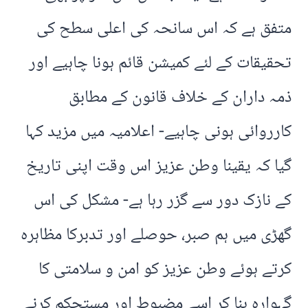
متفق ہے کہ اس سانحہ کی اعلی سطح کی
تحقیقات کے لئے کمیشن قائم ہونا چاہیے اور
ذمہ داران کے خلاف قانون کے مطابق
کارروائی ہونی چاہیے- اعلامیہ میں مزید کہا
گیا کہ یقینا وطن عزیز اس وقت اپنی تاریخ
کے نازک دور سے گزر رہا ہے- مشکل کی اس
گھڑی میں ہم صبر، حوصلے اور تدبرکا مظاہرہ
کرتے ہوئے وطن عزیز کو امن و سلامتی کا
گہوارہ بنا کر اسے مضبوط اور مستحکم کرنے