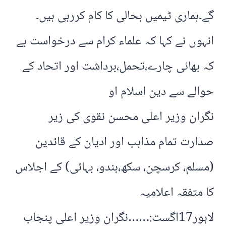
گے۔ہماری ٹیمیں بحالی کا کام کررہی ہیں۔
انہوں نے کہا کہ علماء کرام سے درخواست ہے
کہ بھائی چارے،تحمل،برداشت اور اتحاد کے
حوالے سے دین اسلام او
نگران وزیر اعلی محسن نقوی کی زیر
صدارت تمام مذاہب اور ادیان کے قائدین
(مسلم، کرسچن، سکھ،ہندو، بہائی) کے اجلاس
کا متفقہ اعلامیہ
لاہور17اگست:……نگران وزیر اعلی پنجاب