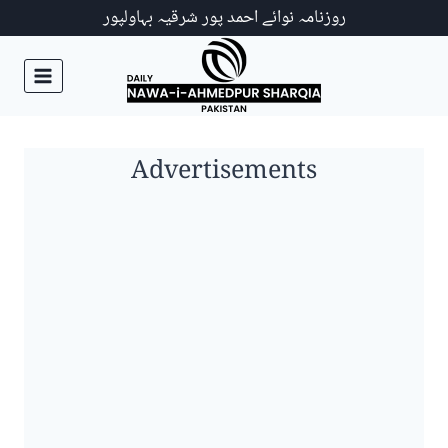
Ski
روزنامہ نوائے احمد پور شرقیہ بہاولپور
t
conten
Advertisements