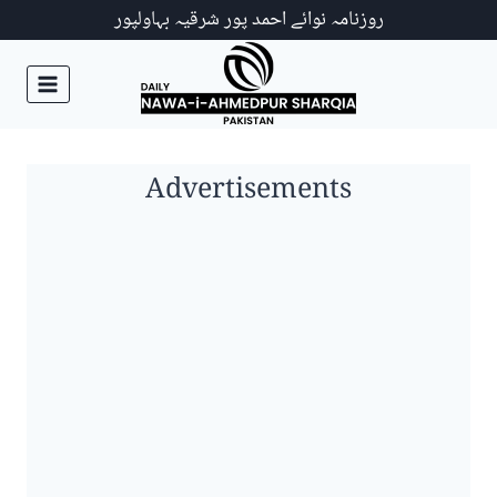
Ski
روزنامہ نوائے احمد پور شرقیہ بہاولپور
t
conten
Advertisements