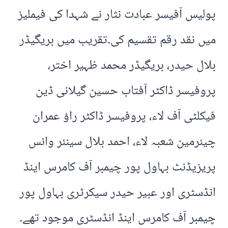
پولیس آفیسر عبادت نثار نے شہدا کی فیملیز
میں نقد رقم تقسیم کی۔تقریب میں بریگیڈر
بلال حیدر، بریگیڈر محمد ظہیر اختر،
پروفیسر ڈاکٹر آفتاب حسین گیلانی ڈین
فیکلٹی آف لاء، پروفیسر ڈاکٹر راؤ عمران
چیئرمین شعبہ لاء، احمد بلال سینئر وائس
پریزیڈنٹ بہاول پور چیمبر آف کامرس اینڈ
انڈسٹری اور عبیر حیدر سیکرٹری بہاول پور
چیمبر آف کامرس اینڈ انڈسٹری موجود تھے۔