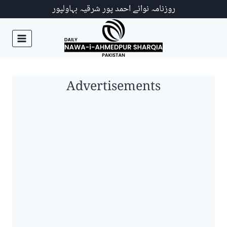
Ski
روزنامہ نوائے احمد پور شرقیہ بہاولپور
t
conten
Advertisements