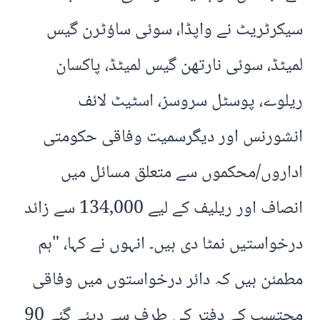
سیکرٹریٹ نے واپڈا، سوئی ساؤٹرن گیس
لمیٹڈ، سوئی نارتھن گیس لمیٹڈ، پاکسان
ریلوے، پوسٹل سروسز، اسٹیٹ لائف
انشورنس اور دیگرسمیت وفاقی حکومتی
اداروں/محکموں سے متعلق مسائل میں
انصاف اور ریلیف کے لیے 134,000 سے زائد
درخواستیں نمٹا دی ہیں۔ انہوں نے کہا، "ہم
مطمئن ہیں کہ دائر درخواستوں میں وفاقی
محتسب کے دفتر کی طرف سے دیئے گئے 90