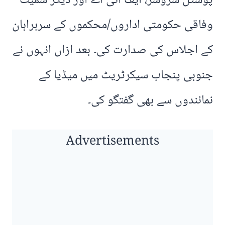
پوسٹل سروسز، ایف آئی اے اور دیگر سمیت
وفاقی حکومتی اداروں/محکموں کے سربراہان
کے اجلاس کی صدارت کی۔ بعد ازاں انہوں نے
جنوبی پنجاب سیکرٹریٹ میں میڈیا کے
نمائندوں سے بھی گفتگو کی۔
Advertisements