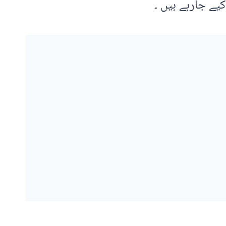
یے جارہے ہیں ۔