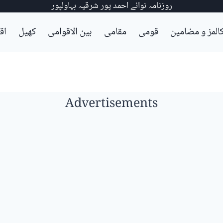
روزنامہ نوائے احمد پور شرقیہ بہاولپور
المز و مضامین
قومی
مقامی
بین الاقوامی
کھیل
اق
Advertisements