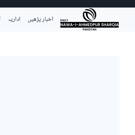
Ski
اخبار پڑھیں
اداریہ
ک
t
conten