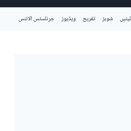
لیتیں
شوبز
تفریح
ویڈیوز
جرنلسٹس الائنس