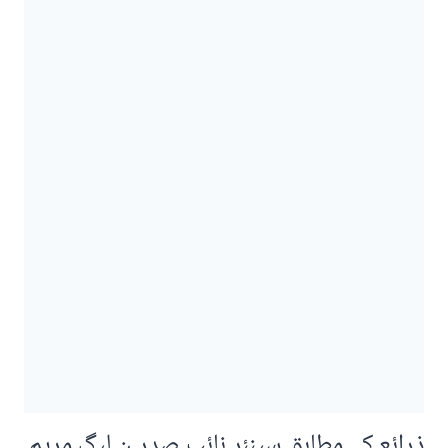
ذرائع کے مطابق سینئر نائب صدر ن لیگ مریم