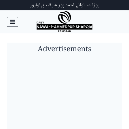
Ski
روزنامہ نوائے احمد پور شرقیہ بہاولپور
t
conten
Advertisements