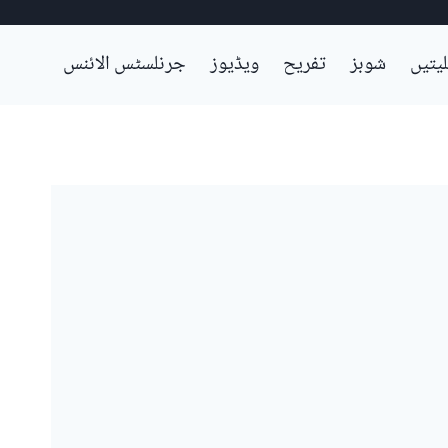
لیتیں
شوبز
تفریح
ویڈیوز
جرنلسٹس الائنس