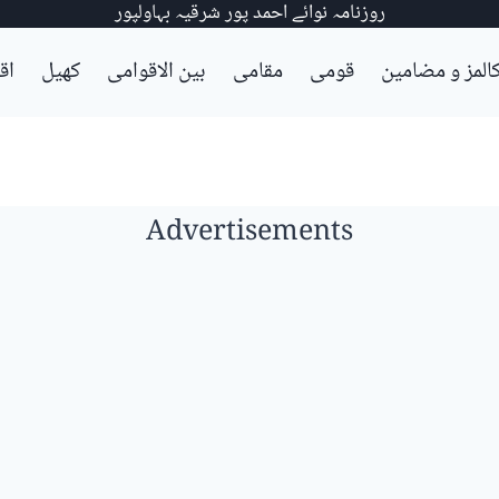
روزنامہ نوائے احمد پور شرقیہ بہاولپور
المز و مضامین
قومی
مقامی
بین الاقوامی
کھیل
اق
Advertisements