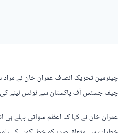
چیئرمین تحریک انصاف عمران خان نے مراد 
چیف جسٹس آف پاکستان سے نوٹس لینے کی ا
عمران خان نے کہا کہ اعظم سواتی پہلے ہی ا
خطرات سے متعلق صدر کو خط لکھنے کے باوج