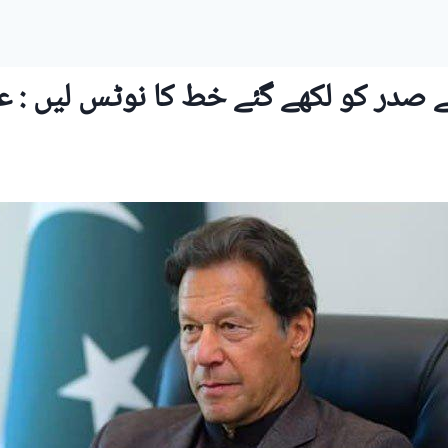
در کو لکھے گئے خط کا نوٹس لیں : عم