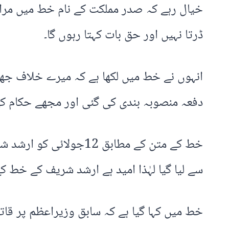
خیال رہے کہ صدر مملکت کے نام خط میں مرا
ڈرتا نہیں اور حق بات کہتا رہوں گا۔
انہوں نے خط میں لکھا ہے کہ میرے خلاف جھ
دفعہ منصوبہ بندی کی گئی اور مجھے حکام کی 
خط کے متن کے مطابق 2
سے لیا گیا لہٰذا امید ہے ارشد شریف کے خط ک
خط میں کہا گیا ہے کہ سابق وزیراعظم پر قات