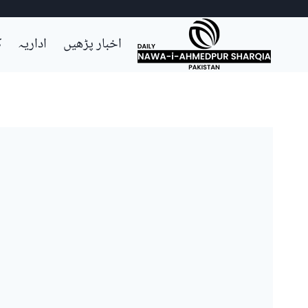
Ski
اخبار پڑھیں
اداریہ
ک
t
conten