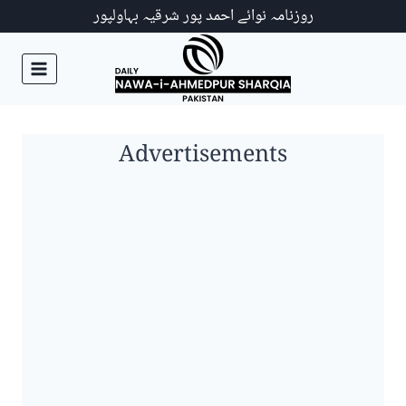
Ski
روزنامہ نوائے احمد پور شرقیہ بہاولپور
t
conten
Advertisements