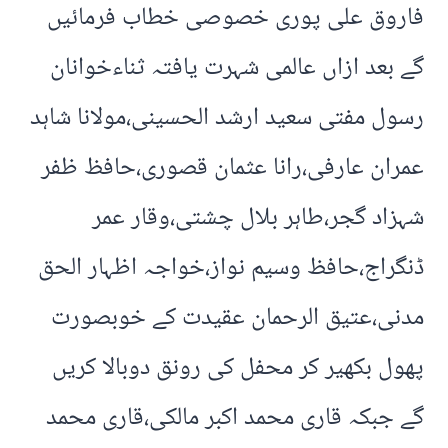
فاروق علی پوری خصوصی خطاب فرمائیں
گے بعد ازاں عالمی شہرت یافتہ ثناءخوانان
رسول مفتی سعید ارشد الحسینی،مولانا شاہد
عمران عارفی،رانا عثمان قصوری،حافظ ظفر
شہزاد گجر،طاہر بلال چشتی،وقار عمر
ڈنگراج،حافظ وسیم نواز،خواجہ اظہار الحق
مدنی،عتیق الرحمان عقیدت کے خوبصورت
پھول بکھیر کر محفل کی رونق دوبالا کریں
گے جبکہ قاری محمد اکبر مالکی،قاری محمد