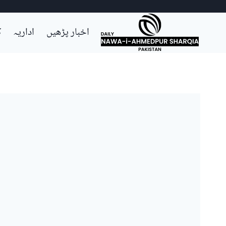
Ski
اخبار پڑھیں
اداریہ
ک
t
conten