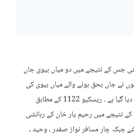
گئی جس کے نتیجے میں دو میاں بیوی جاں
ع ملتے ہی ریسکیو 1122 موقع پر پہنچ گئی انہوں نے جاں بحق ہونے والے میاں بیوی کی
لاشیں آر ایچ سی چنی گوٹھ منتقل کر دیں جبکہ زخمیوں کو ٹی ایچ کیو احمد پور شرقیہ بھجوا دیا گیا ہے ۔ ریسکیو 1122 کے مطابق
 کے نتیجے میں رحیم یار خان کے رہائشی
ے جبکہ چار مسافر نواز صفدر ، وحید ،