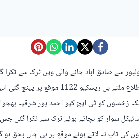
ولپور سے صادق آباد جانے والی وین ٹرک سے ٹکرا 
بحق جبکہ چار مسافر شدید زخمی ہو گئے ۔ اطلا
 سائیکل سوار کو بچاتے ہوئے ٹرک سے ٹکرا گئی جس
 کی تاب نہ لاتے ہوئے موقع پر ہی جاں بحق ہو گئ