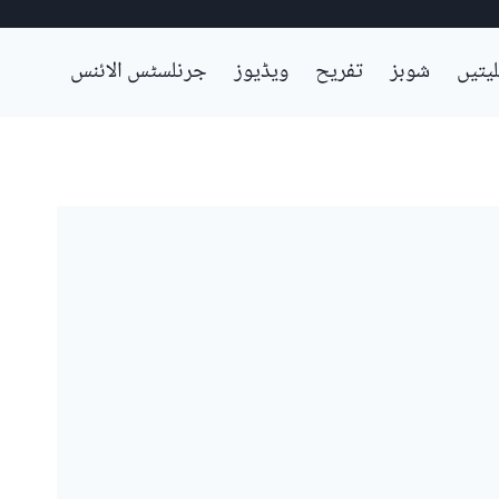
لیتیں
شوبز
تفریح
ویڈیوز
جرنلسٹس الائنس