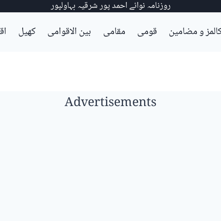
روزنامہ نوائے احمد پور شرقیہ بہاولپور
المز و مضامین
قومی
مقامی
بین الاقوامی
کھیل
اق
Advertisements