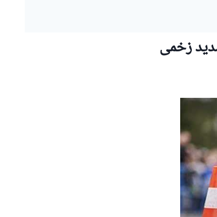
دید زخمی