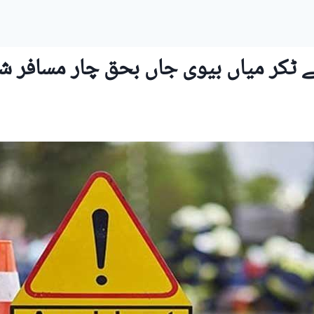
 ٹکر میاں بیوی جاں بحق چار مسافر ش