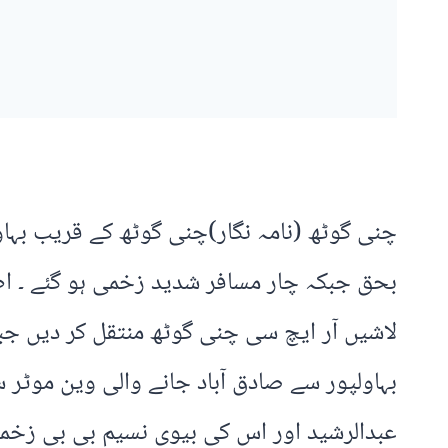
چنی گوٹھ (نامہ نگار)چنی گوٹھ کے قریب بہا
بہاولپور سے صادق آباد جانے والی وین موٹر
عبدالرشید اور اس کی بیوی نسیم بی بی زخموں