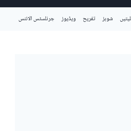
لیتیں
شوبز
تفریح
ویڈیوز
جرنلسٹس الائنس