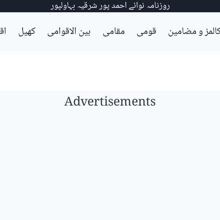
روزنامہ نوائے احمد پور شرقیہ بہاولپور
المز و مضامین
قومی
مقامی
بین الاقوامی
کھیل
اق
Advertisements