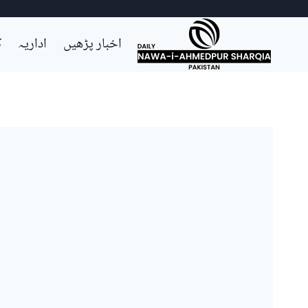
Ski
اخبار پڑھیں
اداریہ
ک
t
conten