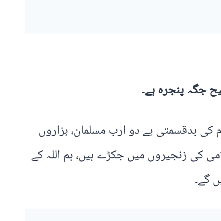
یح جگہ پنجرہ ہے۔
م کی بدقسمتی ہے دو ارب مسلمان، ہزاروں
 کی موجودگی کے باوجود کشمیری بھائی گزشتہ 76 سال سے غلامی کی زنجیروں میں جکڑے ہیں، ہم اللہ کے
ں گے۔