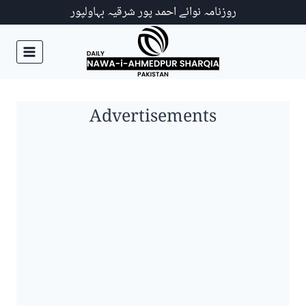
Ski
روزنامہ نوائے احمد پور شرقیہ بہاولپور
t
conten
Advertisements