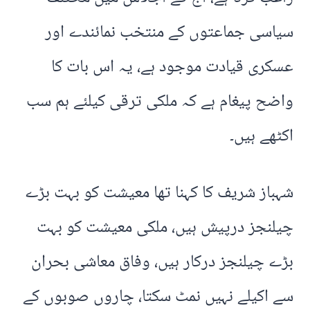
سیاسی جماعتوں کے منتخب نمائندے اور
عسکری قیادت موجود ہے، یہ اس بات کا
واضح پیغام ہے کہ ملکی ترقی کیلئے ہم سب
اکٹھے ہیں۔
شہباز شریف کا کہنا تھا معیشت کو بہت بڑے
چیلنجز درپیش ہیں، ملکی معیشت کو بہت
بڑے چیلنجز درکار ہیں، وفاق معاشی بحران
سے اکیلے نہیں نمٹ سکتا، چاروں صوبوں کے