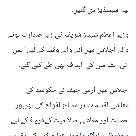
لیے سبسڈیز دی گئیں۔
وزیر اعظم شہباز شریف کی زیر صدارت ہونے
والے اجلاس میں آنے والے وقت کے لیے ایس
آئی ایف سی کے اہداف بھی طے کیے گئے۔
اجلاس میں آرمی چیف نے حکومت کے
معاشی اقدامات پر مسلح افواج کی بھرپور
حمایت اور معاشی صلاحیت کےفروغ کے لیے
محفوظ، سازگار ماحول فراہم کرنےکی یقین