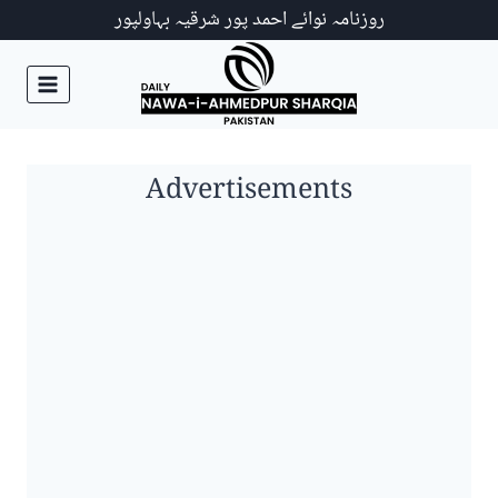
Ski
روزنامہ نوائے احمد پور شرقیہ بہاولپور
t
conten
Advertisements