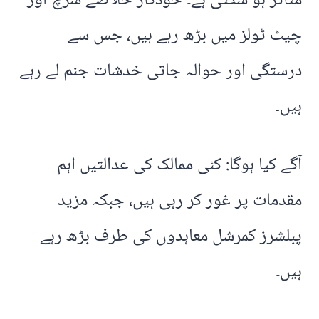
متاثر ہو سکتی ہے۔ خودکار خلاصے سرچ اور
چیٹ ٹولز میں بڑھ رہے ہیں، جس سے
درستگی اور حوالہ جاتی خدشات جنم لے رہے
ہیں۔
آگے کیا ہوگا: کئی ممالک کی عدالتیں اہم
مقدمات پر غور کر رہی ہیں، جبکہ مزید
پبلشرز کمرشل معاہدوں کی طرف بڑھ رہے
ہیں۔