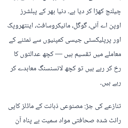
چیلنج کھڑا کر دیا ہے۔ دنیا بھر کے پبلشرز
اوپن اے آئی، گوگل، مائیکروسافٹ، اینتھروپک
اور پرپلیکسٹی جیسی کمپنیوں سے نمٹنے کے
معاملے میں تقسیم ہیں — کچھ عدالتوں کا
رخ کر رہے ہیں تو کچھ لائسنسنگ معاہدے کر
رہے ہیں۔
تنازعے کی جڑ: مصنوعی ذہانت کے ماڈلز کاپی
رائٹ شدہ صحافتی مواد سمیت بے پناہ آن